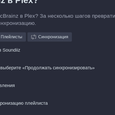
z в Plex?
cBrainz в Plex? За несколько шагов преврат
инхронизацию.
Плейлисты
Синхронизация
 Soundiiz
 и выберите «Продолжать синхронизировать»
овления
хронизацию плейлиста