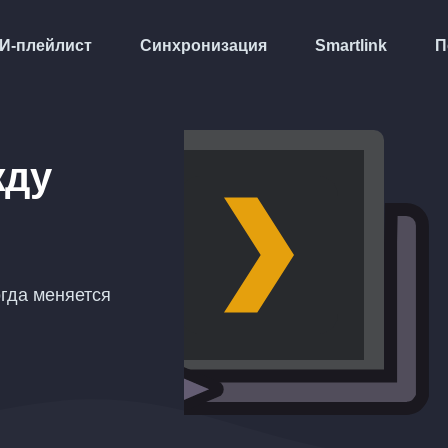
И-плейлист
Синхронизация
Smartlink
П
жду
огда меняется