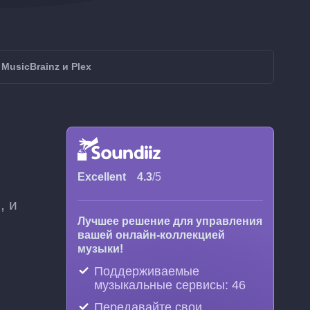
MusicBrainz и Plex
Excellent
4.3
/5
, и
Лучшее решение для управления
вашей онлайн-коллекцией
музыки!
Поддерживаемые
музыкальные сервисы: 46
Передавайте свои