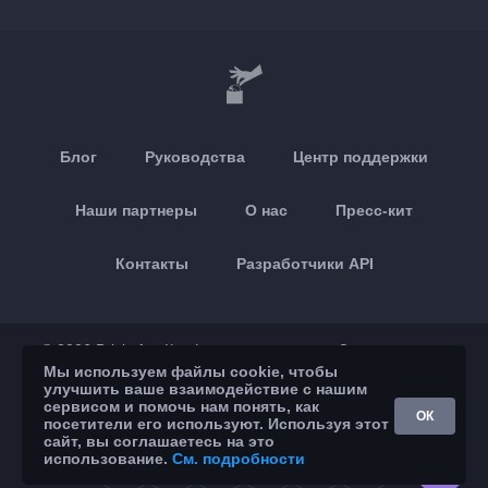
Блог
Руководства
Центр поддержки
Наши партнеры
О нас
Пресс-кит
Контакты
Разработчики API
© 2026 Brickoft
Конфиденциальность
Статус сервиса
Мы используем файлы cookie, чтобы
улучшить ваше взаимодействие с нашим
App Store
Google Play
сервисом и помочь нам понять, как
ОК
посетители его используют. Используя этот
сайт, вы соглашаетесь на это
использование.
См. подробности