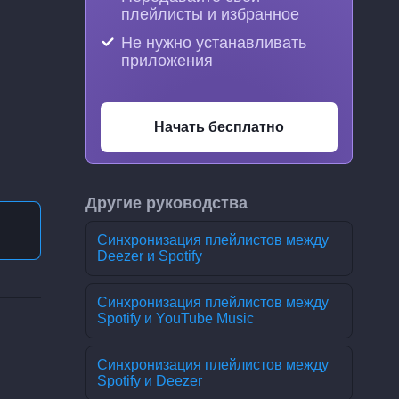
плейлисты и избранное
Не нужно устанавливать
приложения
Начать бесплатно
Другие руководства
Синхронизация плейлистов между
Deezer и Spotify
Синхронизация плейлистов между
Spotify и YouTube Music
Синхронизация плейлистов между
Spotify и Deezer