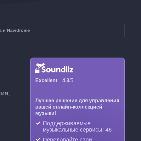
 и Navidrome
Excellent
4.3
/5
ия,
Лучшее решение для управления
вашей онлайн-коллекцией
музыки!
Поддерживаемые
музыкальные сервисы: 46
Передавайте свои