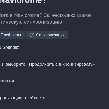
 Navidrome?
dora в Navidrome? За несколько шагов
атическую синхронизацию.
Плейлисты
Синхронизация
 Soundiiz
e и выберите «Продолжать синхронизировать»
овления
хронизацию плейлиста