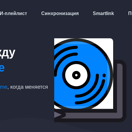
И-плейлист
Синхронизация
Smartlink
П
жду
e
ome
, когда меняется