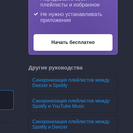
плейлисты и избранное
Не нужно устанавливать
приложения
Начать бесплатно
Другие руководства
Синхронизация плейлистов между
Deezer и Spotify
Синхронизация плейлистов между
Spotify и YouTube Music
Синхронизация плейлистов между
Spotify и Deezer