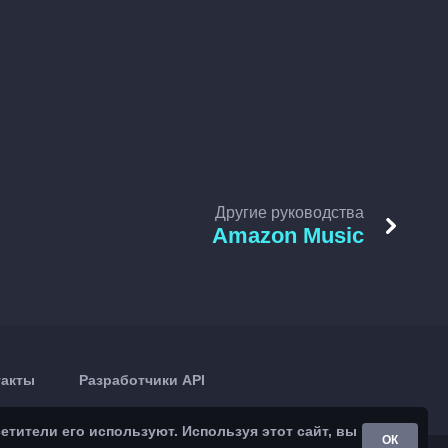
Другие руководства
Amazon Music
такты
Разработчики API
тители его используют. Используя этот сайт, вы
ОК