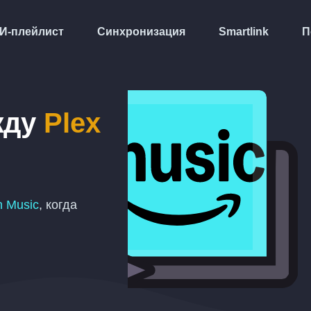
И-плейлист
Синхронизация
Smartlink
П
жду
Plex
 Music
, когда