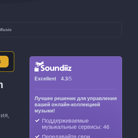
Music
с
Excellent
4.3
/5
n
Лучшее решение для управления
вашей онлайн-коллекцией
музыки!
ия,
Поддерживаемые
музыкальные сервисы: 46
Передавайте свои