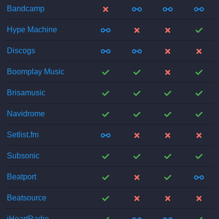
;
;
;
;
Bandcamp
;
;
;
;
Hype Machine
;
;
;
;
Discogs
;
;
;
;
Boomplay Music
;
;
;
;
Brisamusic
;
;
;
;
Navidrome
;
;
;
;
Setlist.fm
;
;
;
;
Subsonic
;
;
;
;
Beatport
;
;
;
;
Beatsource
;
;
;
;
iHeartRadio