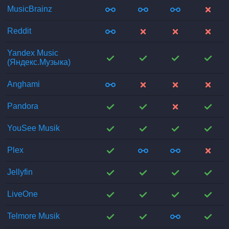
;
;
;
;
MusicBrainz
;
;
;
;
Reddit
Yandex Music
;
;
;
;
(Яндекс.Музыка)
;
;
;
;
Anghami
;
;
;
;
Pandora
;
;
;
;
YouSee Musik
;
;
;
;
Plex
;
;
;
;
Jellyfin
;
;
;
;
LiveOne
;
;
;
;
Telmore Musik