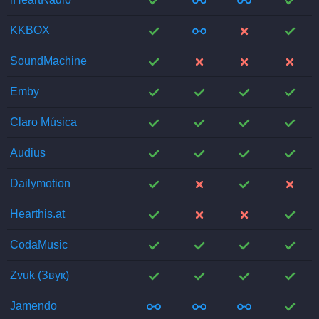
;
;
;
;
KKBOX
;
;
;
;
SoundMachine
;
;
;
;
Emby
;
;
;
;
Claro Música
;
;
;
;
Audius
;
;
;
;
Dailymotion
;
;
;
;
Hearthis.at
;
;
;
;
CodaMusic
;
;
;
;
Zvuk (Звук)
;
;
;
;
Jamendo