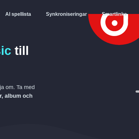
AI spellista
Synkroniseringar
Smartlinks
ic
till
rja om. Ta med
tar, album och