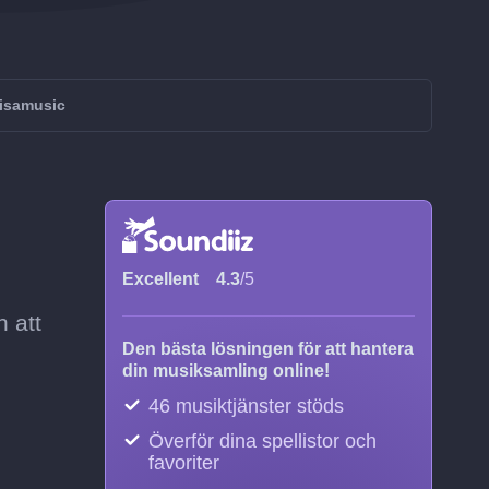
risamusic
Excellent
4.3
/5
n att
Den bästa lösningen för att hantera
din musiksamling online!
46 musiktjänster stöds
Överför dina spellistor och
favoriter