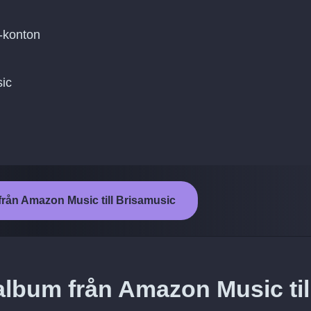
-konton
sic
från Amazon Music till Brisamusic
album från Amazon Music til