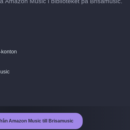
t på Amazon Music i biblioteket på Brisamusic.
-konton
music
från Amazon Music till Brisamusic