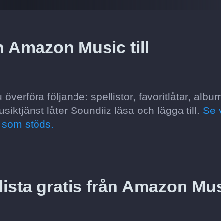
n Amazon Music till
verföra följande: spellistor, favoritlåtar, albu
usiktjänst låter Soundiiz läsa och lägga till.
Se 
r som stöds.
lista gratis från Amazon Mu