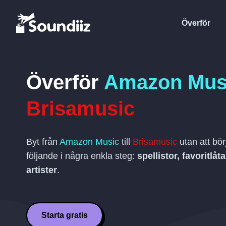
Överför
Överför
Amazon Mus
Brisamusic
Byt från
Amazon Music
till
Brisamusic
utan att bö
följande i några enkla steg:
spellistor, favoritlå
artister
.
Starta gratis