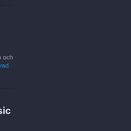
m och
vad
sic