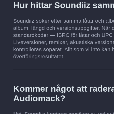
Hur hittar Soundiiz sa
Soundiiz söker efter samma låtar och albu
album, längd och versionsuppgifter. När 
standardkoder — ISRC för låtar och UPC
Liveversioner, remixer, akustiska versio
kontrolleras separat. Allt som vi inte kan h
överföringsresultatet.
Kommer något att radera
Audiomack?
Nej. Soundiiz kopierar musiken du väljer 