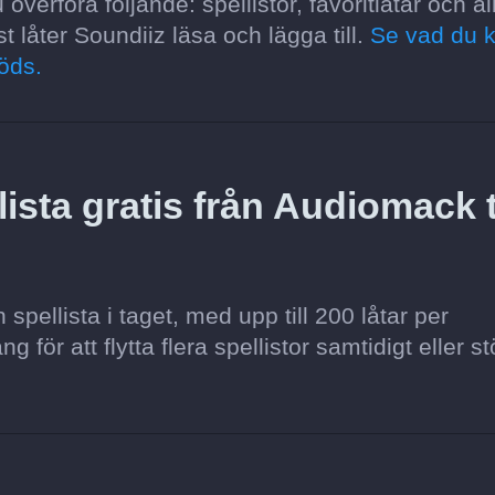
verföra följande: spellistor, favoritlåtar och a
t låter Soundiiz läsa och lägga till.
Se vad du 
öds.
ista gratis från Audiomack ti
pellista i taget, med upp till 200 låtar per
för att flytta flera spellistor samtidigt eller st