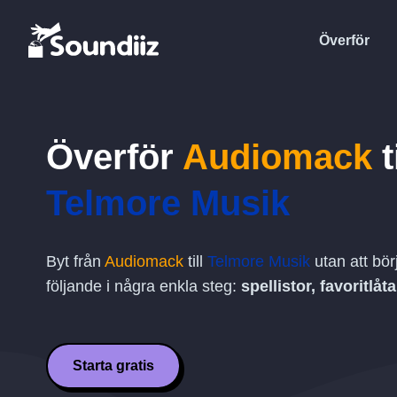
Överför
Överför
Audiomack
t
Telmore Musik
Byt från
Audiomack
till
Telmore Musik
utan att bö
följande i några enkla steg:
spellistor, favoritlå
Starta gratis