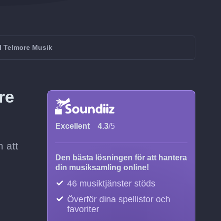
ll Telmore Musik
re
Excellent
4.3
/5
 att
Den bästa lösningen för att hantera
din musiksamling online!
46 musiktjänster stöds
Överför dina spellistor och
favoriter