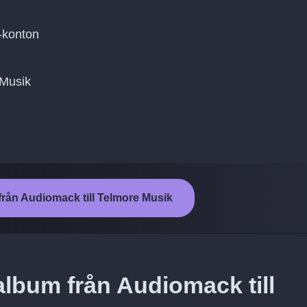
-konton
e Musik
från Audiomack till Telmore Musik
album från Audiomack till