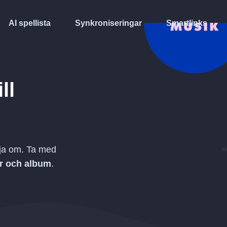
AI spellista
Synkroniseringar
Smartlinks
ill
rja om. Ta med
tar och album
.