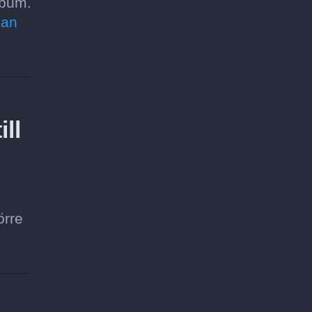
lbum.
kan
ll
örre