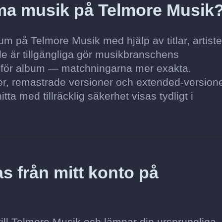
mma musik på Telmore Musik
m på Telmore Musik med hjälp av titlar, artiste
de är tillgängliga gör musikbranschens
 för album — matchningarna mer exakta.
ner, remastrade versioner och extended-version
itta med tillräcklig säkerhet visas tydligt i
s från mitt konto på
till Telmore Musik och lämnar din ursprungliga