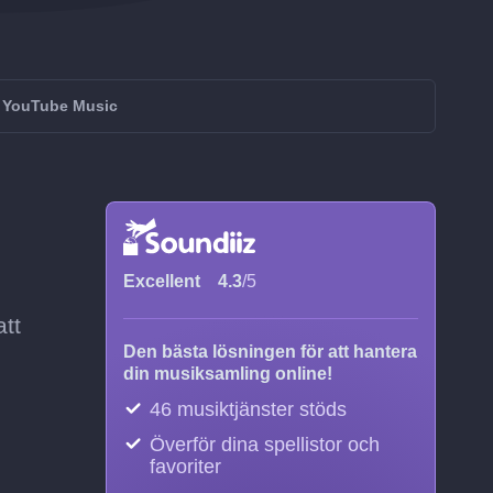
ll YouTube Music
Excellent
4.3
/5
att
Den bästa lösningen för att hantera
din musiksamling online!
46 musiktjänster stöds
Överför dina spellistor och
favoriter