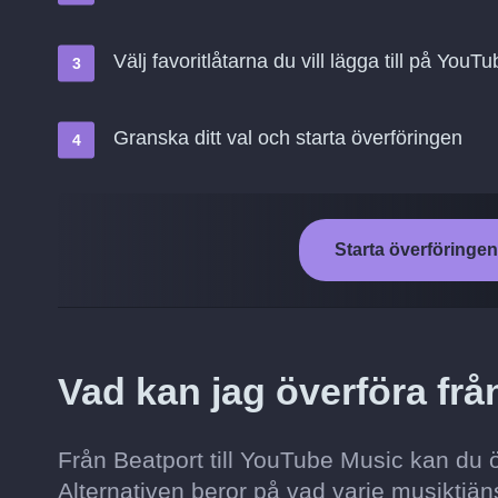
Välj favoritlåtarna du vill lägga till på YouT
Granska ditt val och starta överföringen
Starta överföringen
Vad kan jag överföra frå
Från Beatport till YouTube Music kan du öve
Alternativen beror på vad varje musiktjäns