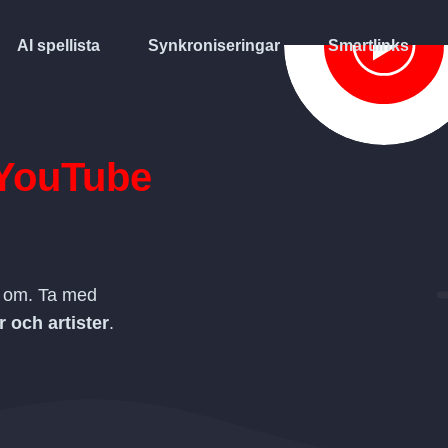
AI spellista
Synkroniseringar
Smartlinks
YouTube
a om. Ta med
ar och artister
.