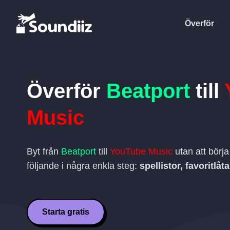
Överför
Överför
Beatport
till
Music
Byt från
Beatport
till
YouTube Music
utan att börj
följande i några enkla steg:
spellistor, favoritlåt
Starta gratis