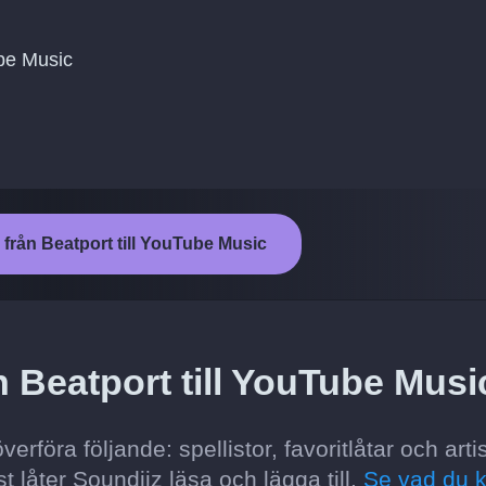
ube Music
 från Beatport till YouTube Music
n Beatport till YouTube Musi
rföra följande: spellistor, favoritlåtar och artis
t låter Soundiiz läsa och lägga till.
Se vad du 