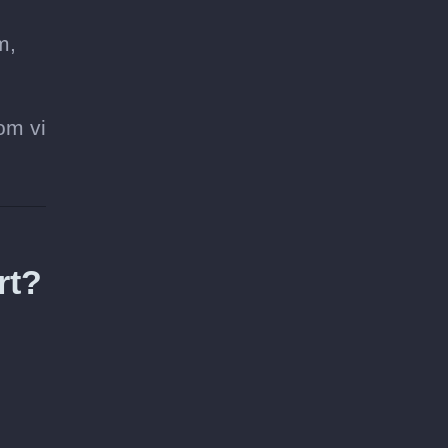
m,
om vi
rt?