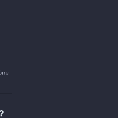
örre
?