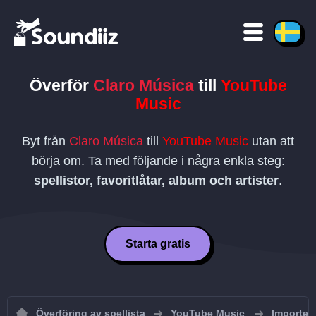
Överför
Claro Música
till
YouTube
Music
Byt från
Claro Música
till
YouTube Music
utan att
börja om. Ta med följande i några enkla steg:
spellistor, favoritlåtar, album och artister
.
Starta gratis
Överföring av spellista
YouTube Music
Importera