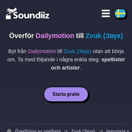
Överför
Dailymotion
till
Zvuk (Звук)
Byt från
Dailymotion
till
Zvuk (Звук)
utan att börja
om. Ta med följande i några enkla steg:
spellistor
och artister
.
Starta gratis
Överföring av spellista
Zvuk (Звук)
Importera spe