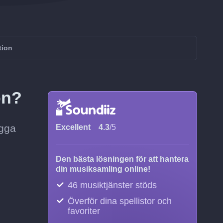
tion
on?
ägga
Excellent
4.3
/5
Den bästa lösningen för att hantera
din musiksamling online!
46 musiktjänster stöds
Överför dina spellistor och
favoriter