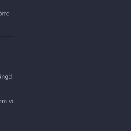
örre
längd
om vi