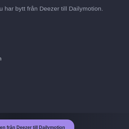
 du har bytt från Deezer till Dailymotion.
n
en från Deezer till Dailymotion