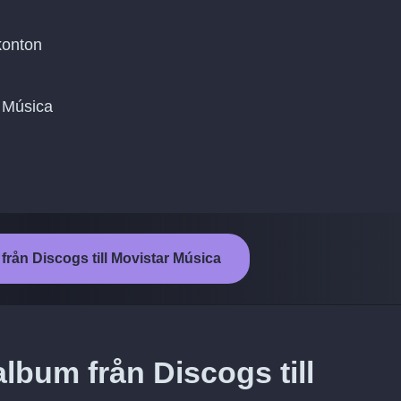
konton
ar Música
 från Discogs till Movistar Música
lbum från Discogs till