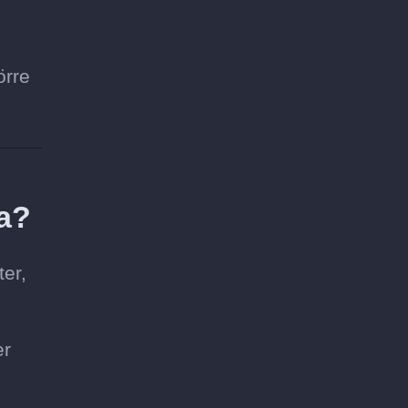
örre
a?
ter,
er