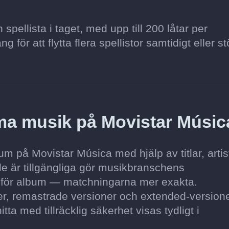
pellista i taget, med upp till 200 låtar per
för att flytta flera spellistor samtidigt eller st
ma musik på Movistar Músic
m på Movistar Música med hjälp av titlar, artis
de är tillgängliga gör musikbranschens
 för album — matchningarna mer exakta.
ner, remastrade versioner och extended-version
itta med tillräcklig säkerhet visas tydligt i