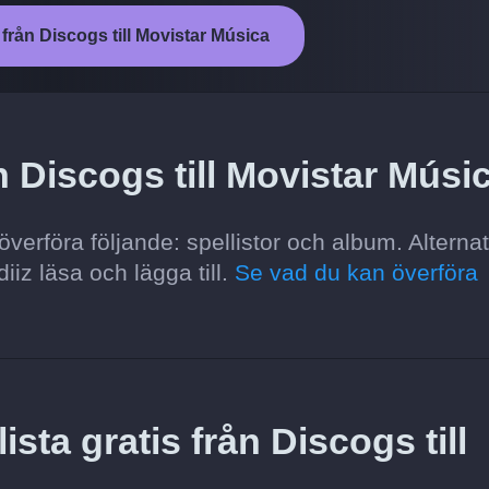
 från Discogs till Movistar Música
n Discogs till Movistar Músi
verföra följande: spellistor och album. Alterna
iiz läsa och lägga till.
Se vad du kan överföra
ista gratis från Discogs till