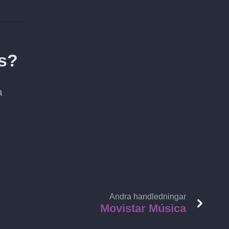
gs?
a
Andra handledningar
Movistar Música