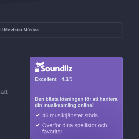
ill Movistar Música
Excellent
4.3
/5
att
Den bästa lösningen för att hantera
din musiksamling online!
46 musiktjänster stöds
Överför dina spellistor och
favoriter