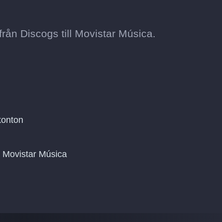
rån Discogs till Movistar Música.
konton
på Movistar Música