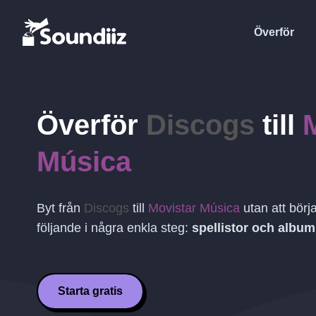
Överför
Överför
Discogs
till
Música
Byt från
Discogs
till
Movistar Música
utan att bör
följande i några enkla steg:
spellistor och album
Starta gratis