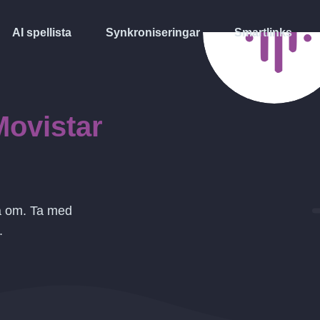
AI spellista
Synkroniseringar
Smartlinks
Movistar
ja om. Ta med
.