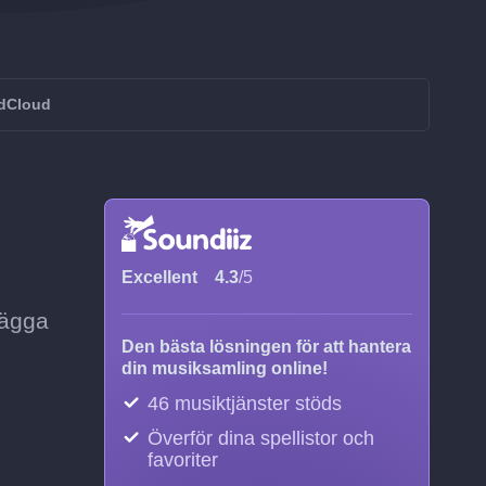
ndCloud
Excellent
4.3
/5
lägga
Den bästa lösningen för att hantera
din musiksamling online!
46 musiktjänster stöds
Överför dina spellistor och
favoriter