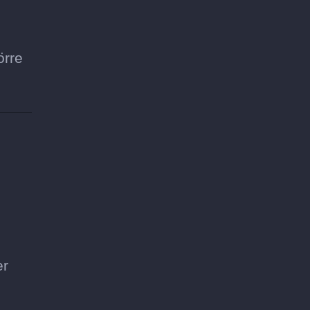
örre
er