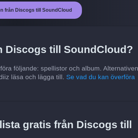
en från Discogs till SoundCloud
ån Discogs till SoundCloud?
öra följande: spellistor och album. Alternative
iiz läsa och lägga till.
Se vad du kan överföra
ista gratis från Discogs till