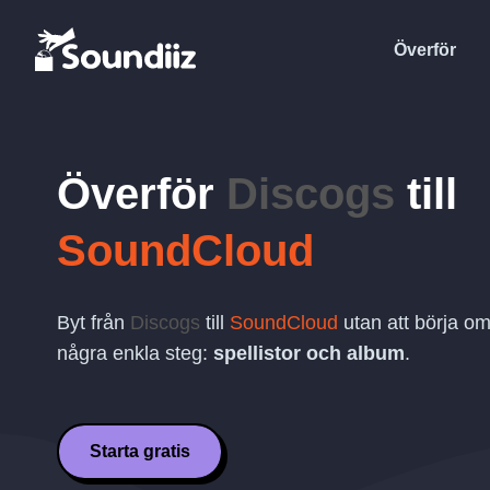
Överför
Överför
Discogs
till
SoundCloud
Byt från
Discogs
till
SoundCloud
utan att börja om
några enkla steg:
spellistor och album
.
Starta gratis