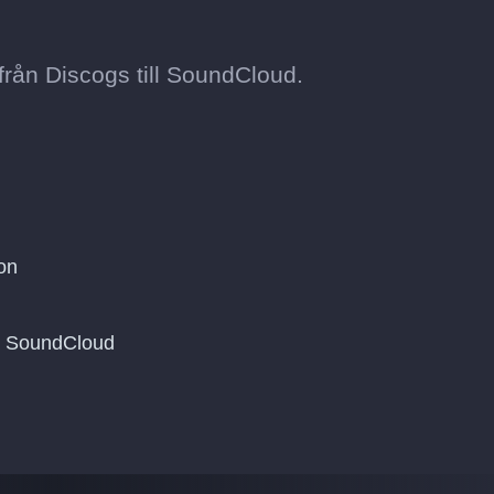
rån Discogs till SoundCloud.
on
på SoundCloud