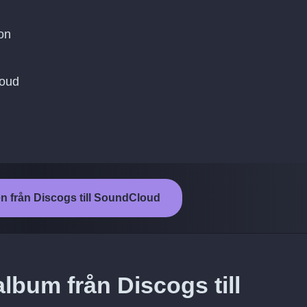
on
loud
en från Discogs till SoundCloud
lbum från Discogs till