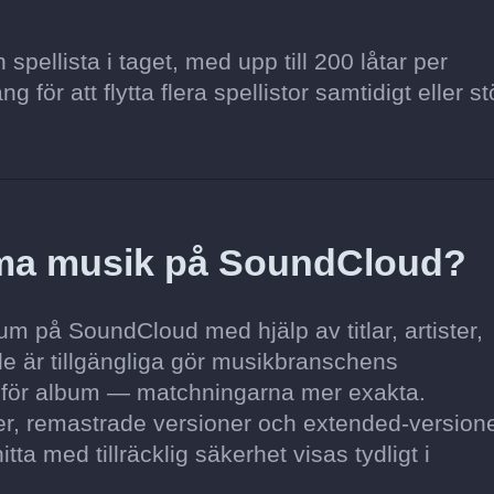
pellista i taget, med upp till 200 låtar per
för att flytta flera spellistor samtidigt eller st
mma musik på SoundCloud?
m på SoundCloud med hjälp av titlar, artister,
de är tillgängliga gör musikbranschens
 för album — matchningarna mer exakta.
ner, remastrade versioner och extended-version
itta med tillräcklig säkerhet visas tydligt i