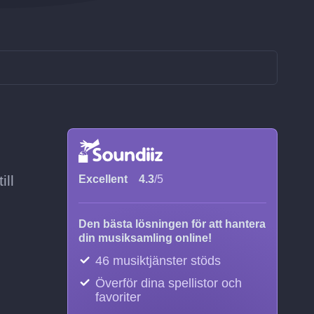
ill
Excellent
4.3
/5
Den bästa lösningen för att hantera
din musiksamling online!
46 musiktjänster stöds
Överför dina spellistor och
favoriter