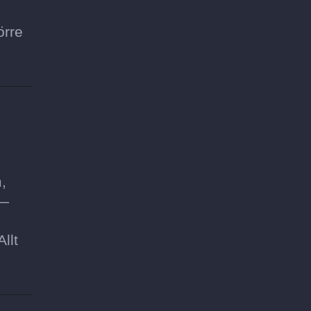
örre
,
 —
llt