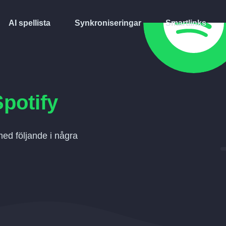
AI spellista
Synkroniseringar
Smartlinks
Spotify
med följande i några