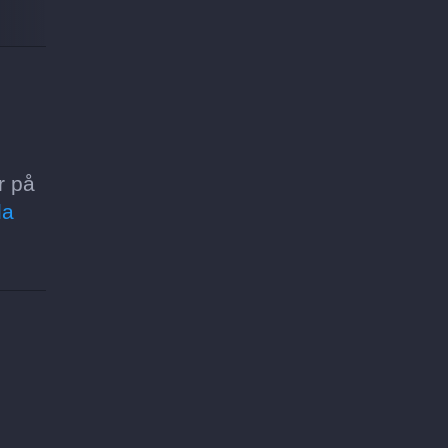
r på
la