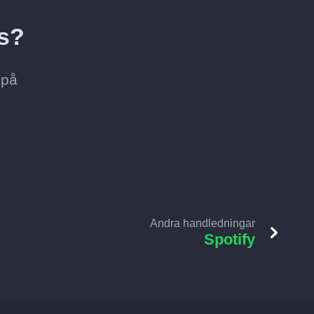
gs?
 på
Andra handledningar
Spotify