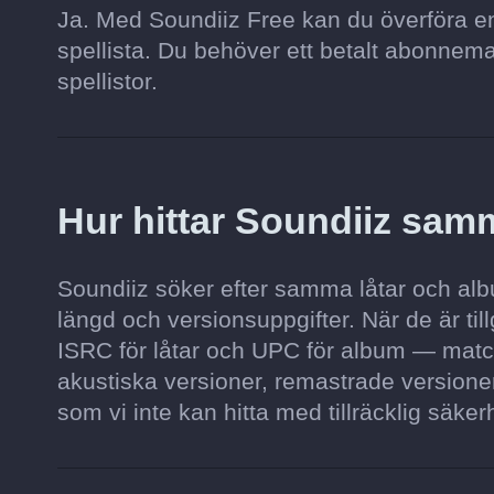
Ja. Med Soundiiz Free kan du överföra en s
spellista. Du behöver ett betalt abonnemang 
spellistor.
Hur hittar Soundiiz sam
Soundiiz söker efter samma låtar och album
längd och versionsuppgifter. När de är t
ISRC för låtar och UPC för album — matc
akustiska versioner, remastrade versioner
som vi inte kan hitta med tillräcklig säkerh