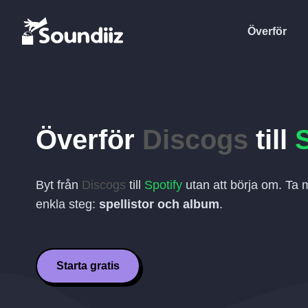
Överför
Överför
Discogs
till
Byt från
Discogs
till
Spotify
utan att börja om. Ta 
enkla steg:
spellistor och album
.
Starta gratis