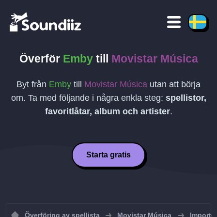
Överför
Emby
till
Movistar Música
Byt från
Emby
till
Movistar Música
utan att börja
om. Ta med följande i några enkla steg:
spellistor,
favoritlåtar, album och artister
.
Starta gratis
Överföring av spellista
Movistar Música
Importer