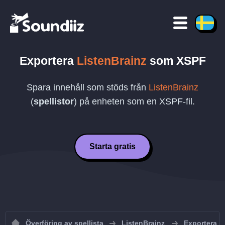
Exportera
ListenBrainz
som
XSPF
Spara innehåll som stöds från
ListenBrainz
(
spellistor
) på enheten som en
XSPF
-fil.
Starta gratis
Överföring av spellista
ListenBrainz
Exportera sp