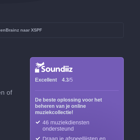
tenBrainz naar XSPF
Excellent
4.3
/5
en of
De beste oplossing voor het
beheren van je online
muziekcollectie!
46 muziekdiensten
ondersteund
Draag je afspeellijsten en