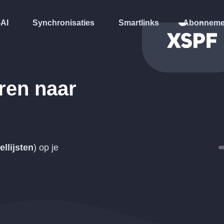
-AI
Synchronisaties
Smartlinks
Abonneme
ren naar
ellijsten
) op je