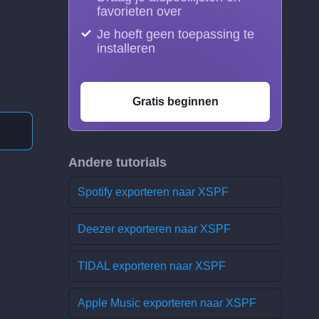
favorieten over
Je hoeft geen toepassing te
installeren
Gratis beginnen
Andere tutorials
Spotify exporteren naar XSPF
Deezer exporteren naar XSPF
TIDAL exporteren naar XSPF
Apple Music exporteren naar XSPF