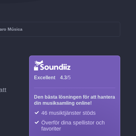
Claro Música
Excellent
4.3
/5
att
Den bästa lösningen för att hantera
din musiksamling online!
46 musiktjänster stöds
Överför dina spellistor och
favoriter