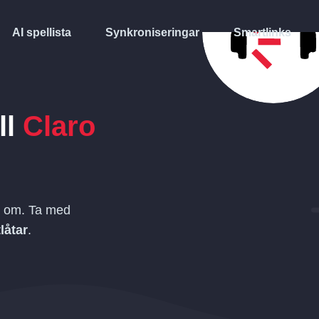
AI spellista
Synkroniseringar
Smartlinks
ll
Claro
a om. Ta med
låtar
.