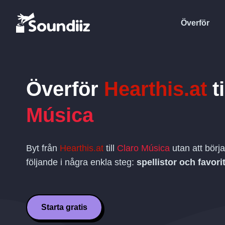
Överför
Överför
Hearthis.at
ti
Música
Byt från
Hearthis.at
till
Claro Música
utan att börj
följande i några enkla steg:
spellistor och favorit
Starta gratis