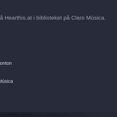
 på Hearthis.at i biblioteket på Claro Música.
konton
 Música