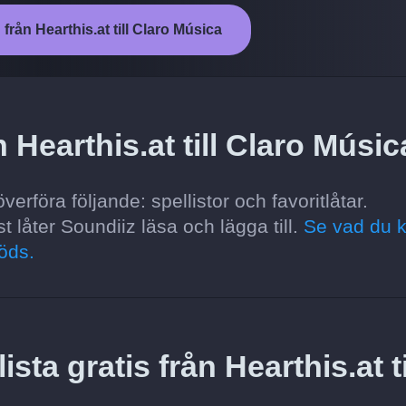
från Hearthis.at till Claro Música
 Hearthis.at till Claro Músi
verföra följande: spellistor och favoritlåtar.
t låter Soundiiz läsa och lägga till.
Se vad du 
öds.
sta gratis från Hearthis.at ti