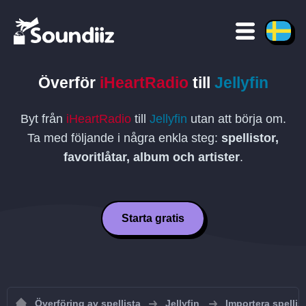
Överför
iHeartRadio
till
Jellyfin
Byt från
iHeartRadio
till
Jellyfin
utan att börja om.
Ta med följande i några enkla steg:
spellistor,
favoritlåtar, album och artister
.
Starta gratis
Överföring av spellista
Jellyfin
Importera spellisto