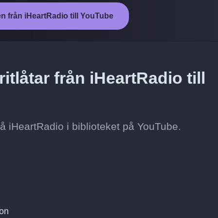
en från iHeartRadio till YouTube
tlåtar från iHeartRadio till
t på iHeartRadio i biblioteket på YouTube.
ton