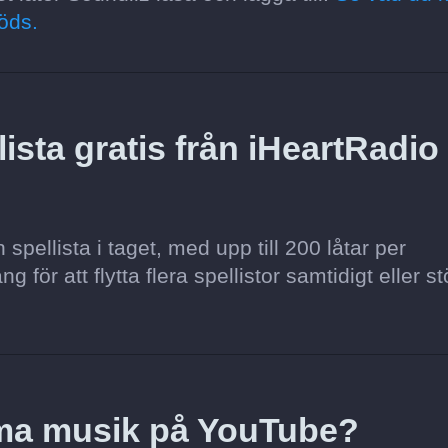
öds.
sta gratis från iHeartRadio t
pellista i taget, med upp till 200 låtar per
för att flytta flera spellistor samtidigt eller st
mma musik på YouTube?