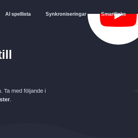
AI spellista
Synkroniseringar
Smartlinks
ill
. Ta med följande i
ister
.