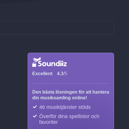
Excellent
4.3
/5
Den bästa lösningen för att hantera
din musiksamling online!
46 musiktjänster stöds
Överför dina spellistor och
favoriter