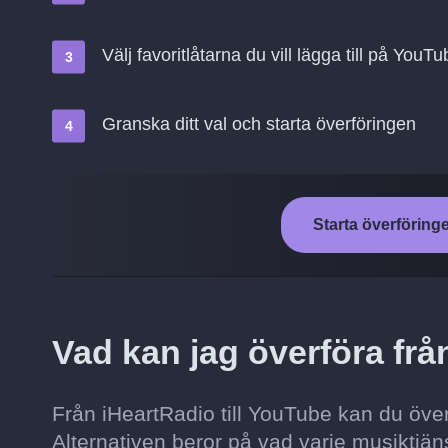
Välj favoritlåtarna du vill lägga till på YouT
Granska ditt val och starta överföringen
Starta överföring
Vad kan jag överföra frå
Från iHeartRadio till YouTube kan du överför
Alternativen beror på vad varje musiktjäns