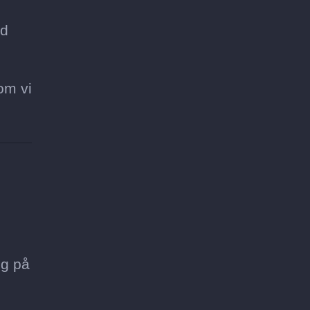
gd
om vi
ng på