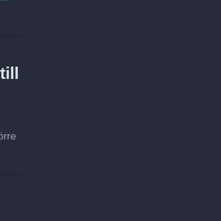
ill
örre