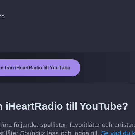
ube
en från iHeartRadio till YouTube
n iHeartRadio till YouTube?
a följande: spellistor, favoritlåtar och artister
t låter Soundiiz läsa och lägga till.
Se vad du 