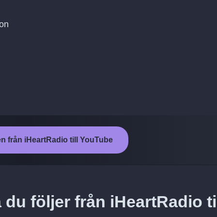
ton
en från iHeartRadio till YouTube
du följer från iHeartRadio ti