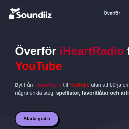
Överför
Överför
iHeartRadio
t
YouTube
Byt från
iHeartRadio
till
YouTube
utan att börja om
några enkla steg:
spellistor, favoritlåtar och art
Starta gratis