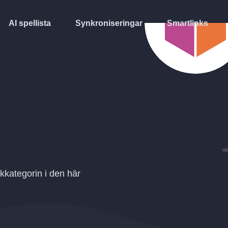
AI spellista
Synkroniseringar
Smartlinks
kkategorin i den här