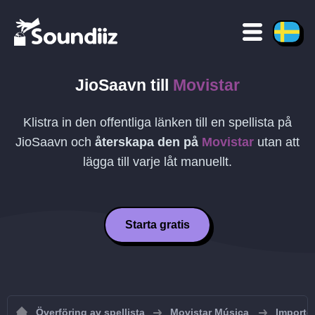
JioSaavn
till
Movistar
Klistra in den offentliga länken till en spellista på
JioSaavn
och
återskapa den på
Movistar
utan att
lägga till varje låt manuellt.
Starta gratis
Överföring av spellista
Movistar Música
Importer