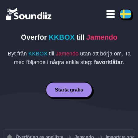
Överför
KKBOX
till
Jamendo
Byt från
KKBOX
till
Jamendo
utan att börja om. Ta
med följande i några enkla steg:
favoritlåtar
.
Starta gratis
Överföring av spellista
Jamendo
Importera spell