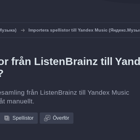
Музыка)
Importera spellistor till Yandex Music (Яндекс.Музы
r från ListenBrainz till Yan
?
tesamling från ListenBrainz till Yandex Music
åt manuellt.
Spellistor
Överför