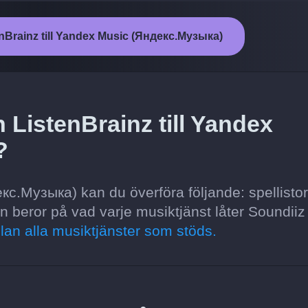
enBrainz till Yandex Music (Яндекс.Музыка)
n ListenBrainz till Yandex
?
кс.Музыка) kan du överföra följande: spellistor
ven beror på vad varje musiktjänst låter Soundiiz
lan alla musiktjänster som stöds.