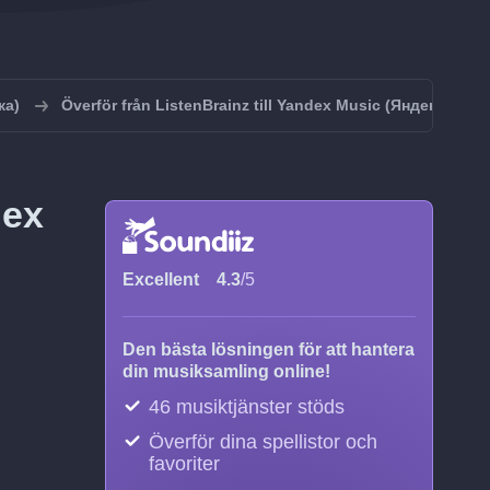
ка)
Överför från ListenBrainz till Yandex Music (Яндекс.Муз
dex
Excellent
4.3
/5
Den bästa lösningen för att hantera
din musiksamling online!
46 musiktjänster stöds
Överför dina spellistor och
favoriter