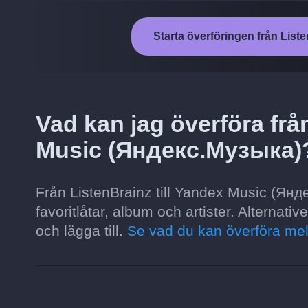
Starta överföringen från List
Vad kan jag överföra frå
Music (Яндекс.Музыка)
Från ListenBrainz till Yandex Music (Янде
favoritlåtar, album och artister. Alternati
och lägga till.
Se vad du kan överföra mel