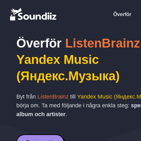
Överför
Överför
ListenBrainz
Yandex Music
(Яндекс.Музыка)
Byt från
ListenBrainz
till
Yandex Music (Яндекс.М
börja om. Ta med följande i några enkla steg:
spel
album och artister
.