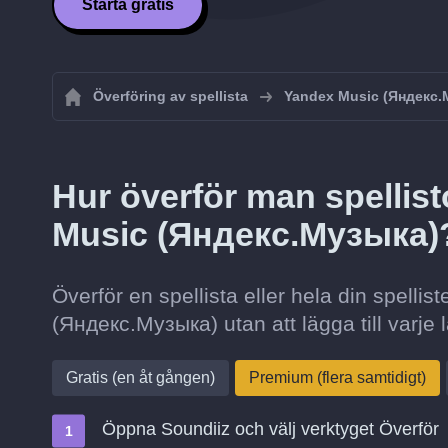
Starta gratis
Överföring av spellista
Yandex Music (Яндекс.
Hur överför man spellisto
Music (Яндекс.Музыка)
Överför en spellista eller hela din spellis
(Яндекс.Музыка) utan att lägga till varje l
Gratis (en åt gången)
Premium (flera samtidigt)
Öppna Soundiiz och välj verktyget Överför