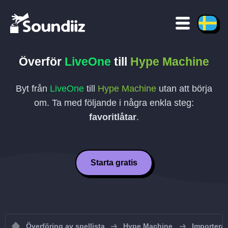
Överför
LiveOne
till
Hype Machine
Byt från
LiveOne
till
Hype Machine
utan att börja
om. Ta med följande i några enkla steg:
favoritlåtar
.
Starta gratis
Överföring av spellista
Hype Machine
Importera 