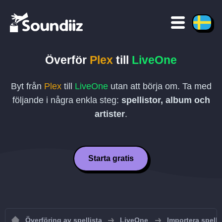
Överför
Plex
till
LiveOne
Byt från
Plex
till
LiveOne
utan att börja om. Ta med
följande i några enkla steg:
spellistor, album och
artister
.
Starta gratis
Överföring av spellista
LiveOne
Importera spellis