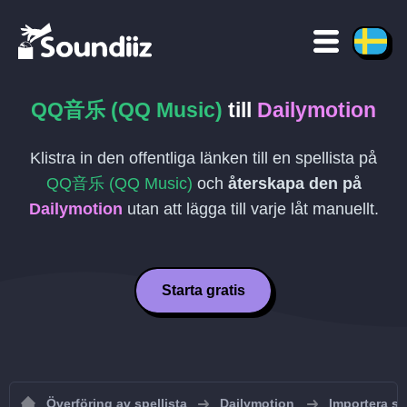
QQ音乐 (QQ Music)
till
Dailymotion
Klistra in den offentliga länken till en spellista på
QQ音乐 (QQ Music)
och
återskapa den på
Dailymotion
utan att lägga till varje låt manuellt.
Starta gratis
Överföring av spellista
Dailymotion
Importera spe