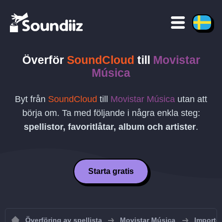
Överför
SoundCloud
till
Movistar
Música
Byt från
SoundCloud
till
Movistar Música
utan att
börja om. Ta med följande i några enkla steg:
spellistor, favoritlåtar, album och artister
.
Starta gratis
Överföring av spellista
Movistar Música
Importer