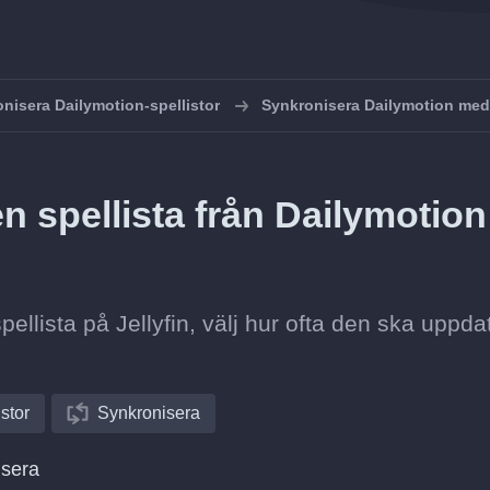
nisera Dailymotion-spellistor
Synkronisera Dailymotion med 
 spellista från Dailymotion t
spellista på Jellyfin, välj hur ofta den ska uppda
istor
Synkronisera
isera