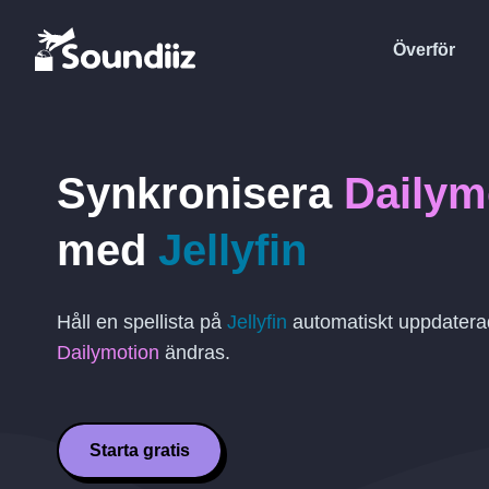
Överför
Synkronisera
Dailym
med
Jellyfin
Håll en spellista på
Jellyfin
automatiskt uppdaterad
Dailymotion
ändras.
Starta gratis