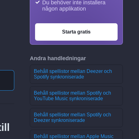
Du behöver inte installera
någon applikation
Starta gratis
Andra handledningar
Behåll spellistor mellan Deezer och
Spotify synkroniserade
Behåll spellistor mellan Spotify och
YouTube Music synkroniserade
Behåll spellistor mellan Spotify och
Deezer synkroniserade
ll
Behåll spellistor mellan Apple Music