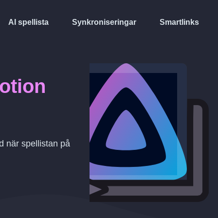
AI spellista
Synkroniseringar
Smartlinks
otion
 när spellistan på