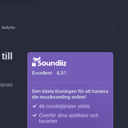
Jellyfin
ill
Excellent
4.3
/5
teras
Den bästa lösningen för att hantera
din musiksamling online!
46 musiktjänster stöds
Överför dina spellistor och
favoriter