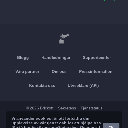
Blogg
Handledningar
Supportcenter
Våra partner
Om oss
Pressinformation
Kontakta oss
Utvecklare (API)
© 2026 Brickoft
Sekretess
Tjänststatus
Vi använder cookies för att förbättra din
App Store
Google Play
upplevelse av vår tjänst och för att hjälpa oss
förstå hur besökare använder den. Genom att
OK