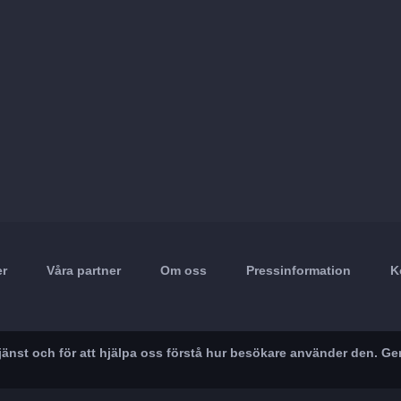
er
Våra partner
Om oss
Pressinformation
K
r tjänst och för att hjälpa oss förstå hur besökare använder den