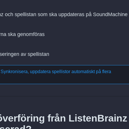
ainz och spellistan som ska uppdateras på SoundMachine
rna ska genomföras
seringen av spellistan
m
Synkronisera, uppdatera spellistor automatiskt på flera
erföring från ListenBrainz t