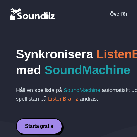
Överför
Synkronisera
Listen
med
SoundMachine
Håll en spellista på
SoundMachine
automatiskt u
spellistan på
ListenBrainz
ändras.
Starta gratis