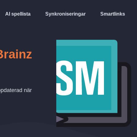
AI spellista
Synkroniseringar
Smartlinks
Brainz
ppdaterad när