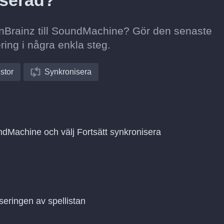
serad?
stenBrainz till SoundMachine? Gör den senaste
ring i några enkla steg.
istor
Synkronisera
undMachine och välj Fortsätt synkronisera
seringen av spellistan