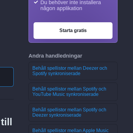
Du behöver inte installera
någon applikation
Starta gratis
Andra handledningar
Behåll spellistor mellan Deezer och
Spotify synkroniserade
Behåll spellistor mellan Spotify och
YouTube Music synkroniserade
Behåll spellistor mellan Spotify och
Deezer synkroniserade
ill
Behåll spellistor mellan Apple Music