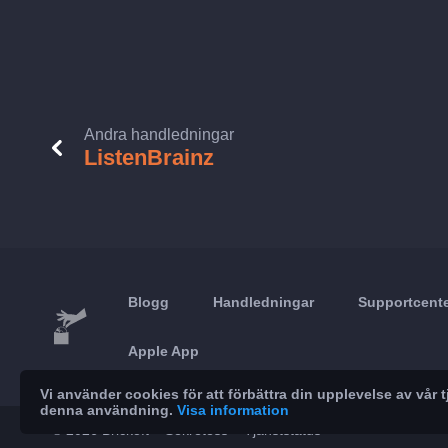
Andra handledningar
ListenBrainz
Blogg
Handledningar
Supportcent
Apple App
Vi använder cookies för att förbättra din upplevelse av vå
denna användning.
Visa information
© 2026 Brickoft
Sekretess
Tjänststatus