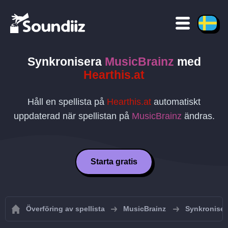
Synkronisera
MusicBrainz
med
Hearthis.at
Håll en spellista på
Hearthis.at
automatiskt
uppdaterad när spellistan på
MusicBrainz
ändras.
Starta gratis
Överföring av spellista
MusicBrainz
Synkroniser