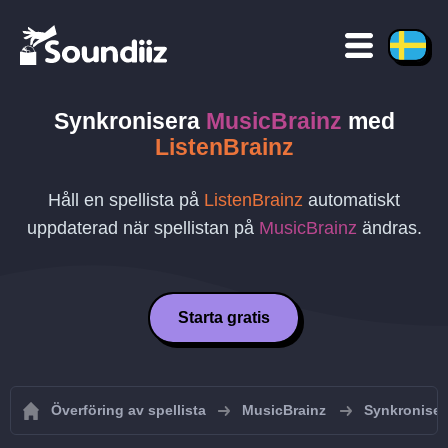
Synkronisera
MusicBrainz
med
ListenBrainz
Håll en spellista på
ListenBrainz
automatiskt
uppdaterad när spellistan på
MusicBrainz
ändras.
Starta gratis
Överföring av spellista
MusicBrainz
Synkroniser