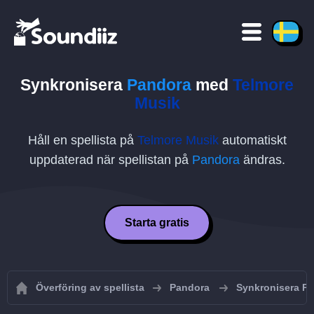
Synkronisera
Pandora
med
Telmore
Musik
Håll en spellista på
Telmore Musik
automatiskt
uppdaterad när spellistan på
Pandora
ändras.
Starta gratis
Överföring av spellista
Pandora
Synkronisera Pa