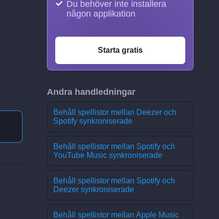
Du behöver inte installera
någon applikation
Starta gratis
Andra handledningar
Behåll spellistor mellan Deezer och
Spotify synkroniserade
Behåll spellistor mellan Spotify och
YouTube Music synkroniserade
Behåll spellistor mellan Spotify och
Deezer synkroniserade
Behåll spellistor mellan Apple Music