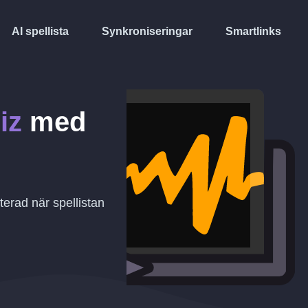
AI spellista
Synkroniseringar
Smartlinks
iz
med
erad när spellistan