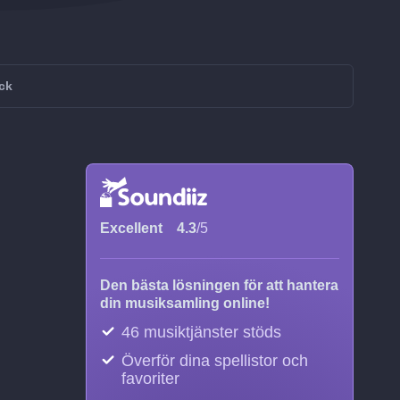
ck
Excellent
4.3
/5
Den bästa lösningen för att hantera
din musiksamling online!
46 musiktjänster stöds
Överför dina spellistor och
favoriter