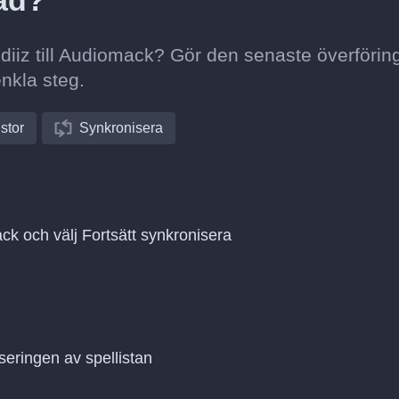
ad?
undiiz till Audiomack? Gör den senaste överförin
enkla steg.
istor
Synkronisera
ack och välj Fortsätt synkronisera
seringen av spellistan