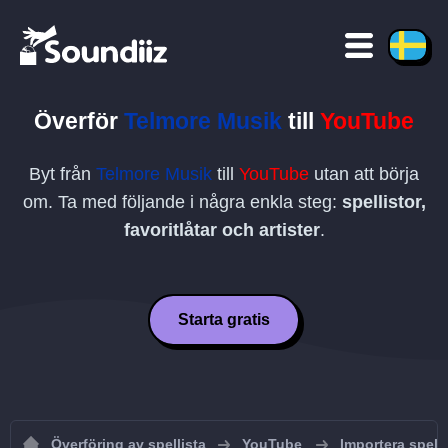
Överför
Telmore Musik
till
YouTube
Byt från
Telmore Musik
till
YouTube
utan att börja
om. Ta med följande i några enkla steg:
spellistor,
favoritlåtar och artister
.
Starta gratis
Överföring av spellista
YouTube
Importera spelli