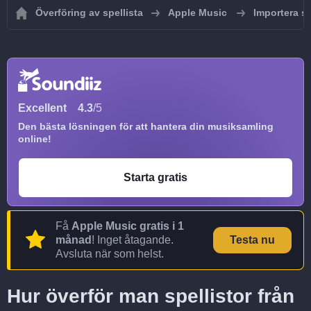
Överföring av spellista
Apple Music
Importera sp
Excellent
4.3
/5
Den bästa lösningen för att hantera din musiksamling
online!
Starta gratis
Få
Apple Music gratis i 1
månad
! Inget åtagande.
Testa nu
Avsluta när som helst.
Hur överför man spellistor från