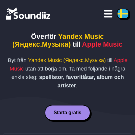
Överför
Yandex Music
(Яндекс.Музыка)
till
Apple Music
Byt från
Yandex Music (Яндекс.Музыка)
till
Apple
Music
utan att börja om. Ta med följande i några
enkla steg:
spellistor, favoritlåtar, album och
artister
.
Starta gratis