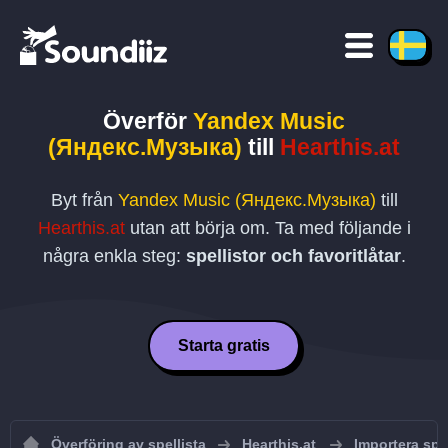
Överför
Yandex Music
(Яндекс.Музыка)
till
Hearthis.at
Byt från
Yandex Music (Яндекс.Музыка)
till
Hearthis.at
utan att börja om. Ta med följande i
några enkla steg:
spellistor och favoritlåtar
.
Starta gratis
Överföring av spellista
Hearthis.at
Importera spel