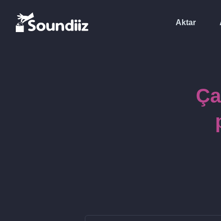
Aktar
Ça