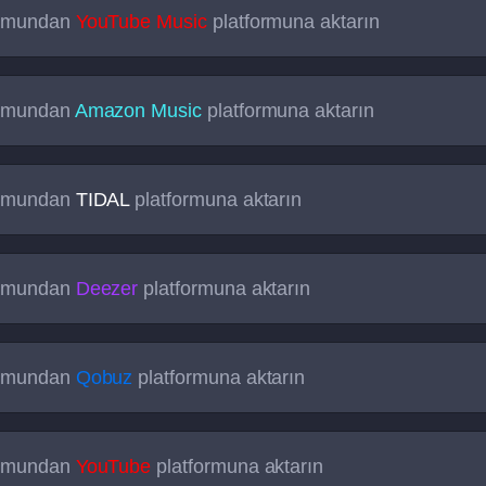
ormundan
YouTube Music
platformuna aktarın
ormundan
Amazon Music
platformuna aktarın
ormundan
TIDAL
platformuna aktarın
ormundan
Deezer
platformuna aktarın
ormundan
Qobuz
platformuna aktarın
ormundan
YouTube
platformuna aktarın