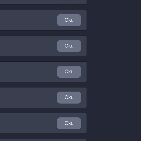
Oku
Oku
Oku
Oku
Oku