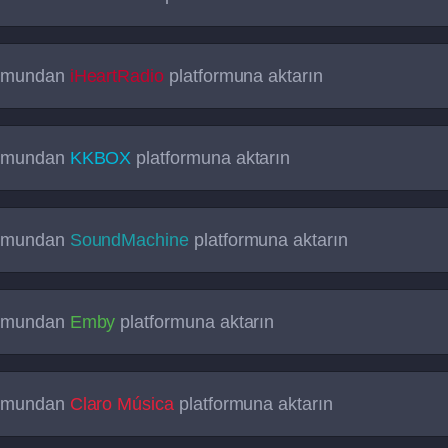
ormundan
iHeartRadio
platformuna aktarın
ormundan
KKBOX
platformuna aktarın
ormundan
SoundMachine
platformuna aktarın
ormundan
Emby
platformuna aktarın
ormundan
Claro Música
platformuna aktarın