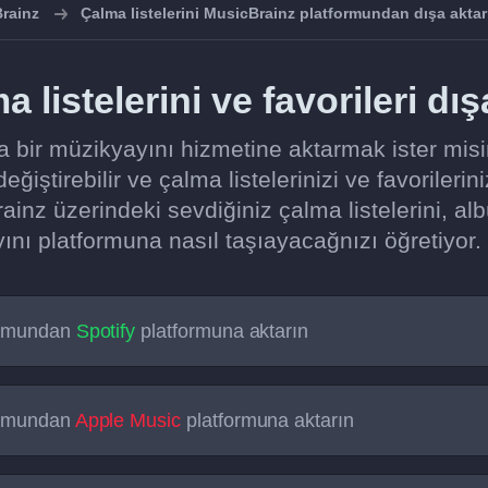
rainz
Çalma listelerini MusicBrainz platformundan dışa aktar
listelerini ve favorileri dış
a bir müzikyayını hizmetine aktarmak ister misi
ğiştirebilir ve çalma listelerinizi ve favorilerini
ainz üzerindeki sevdiğiniz çalma listelerini, alb
ını platformuna nasıl taşıayacağnızı öğretiyor.
ormundan
Spotify
platformuna aktarın
ormundan
Apple Music
platformuna aktarın