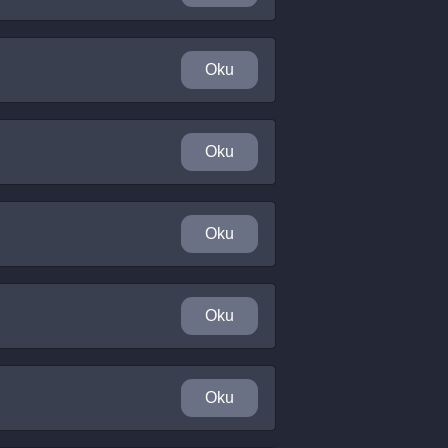
Oku
Oku
Oku
Oku
Oku