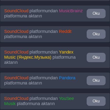
SoundCloud
platformundan
MusicBrainz
Oku
platformuna aktarın
SoundCloud
platformundan
Reddit
Oku
platformuna aktarın
SoundCloud
platformundan
Yandex
Music (Яндекс.Музыка)
platformuna
Oku
aktarın
SoundCloud
platformundan
Pandora
Oku
platformuna aktarın
SoundCloud
platformundan
YouSee
Oku
Musik
platformuna aktarın