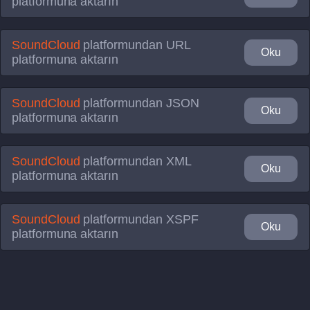
platformuna aktarın
SoundCloud
platformundan
URL
Oku
platformuna aktarın
SoundCloud
platformundan
JSON
Oku
platformuna aktarın
SoundCloud
platformundan
XML
Oku
platformuna aktarın
SoundCloud
platformundan
XSPF
Oku
platformuna aktarın