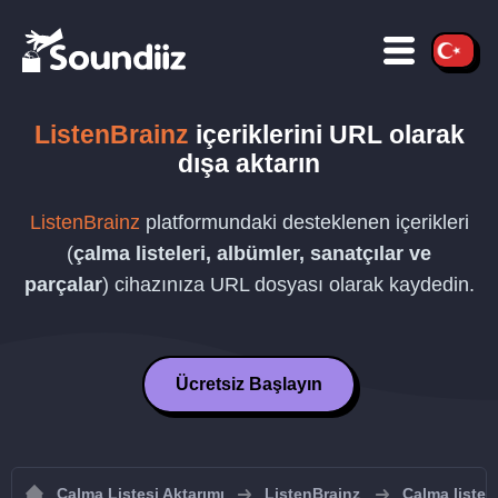
ListenBrainz
içeriklerini
URL
olarak
dışa aktarın
ListenBrainz
platformundaki desteklenen içerikleri
(
çalma listeleri, albümler, sanatçılar ve
parçalar
) cihazınıza
URL
dosyası olarak kaydedin.
Ücretsiz Başlayın
Çalma Listesi Aktarımı
ListenBrainz
Çalma listel