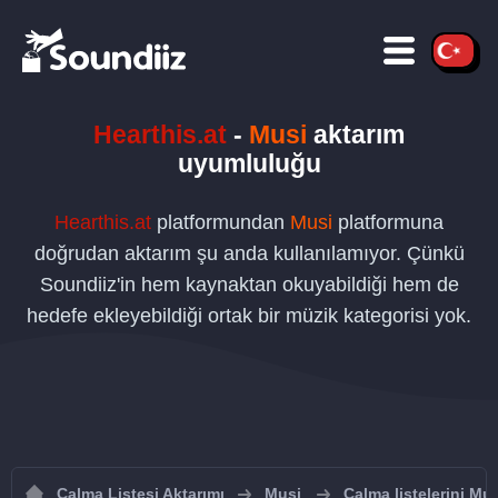
Hearthis.at
-
Musi
aktarım
uyumluluğu
Hearthis.at
platformundan
Musi
platformuna
doğrudan aktarım şu anda kullanılamıyor. Çünkü
Soundiiz'in hem kaynaktan okuyabildiği hem de
hedefe ekleyebildiği ortak bir müzik kategorisi yok.
Çalma Listesi Aktarımı
Musi
Çalma listelerini Mu