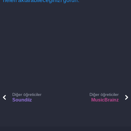
neleri aktarabileceğinizi görün.
Diğer öğreticiler
Diğer öğreticiler
Soundiiz
MusicBrainz