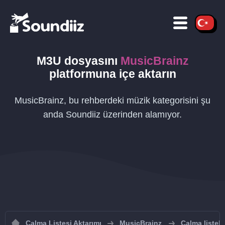
M3U
dosyasını
MusicBrainz
platformuna içe aktarın
MusicBrainz, bu rehberdeki müzik kategorisini şu
anda Soundiiz üzerinden alamıyor.
Çalma Listesi Aktarımı
MusicBrainz
Çalma listel