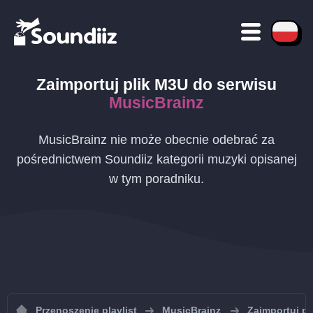
Zaimportuj plik
M3U
do serwisu
MusicBrainz
MusicBrainz nie może obecnie odebrać za
pośrednictwem Soundiiz kategorii muzyki opisanej
w tym poradniku.
Przenoszenie playlist
MusicBrainz
Zaimportuj pl