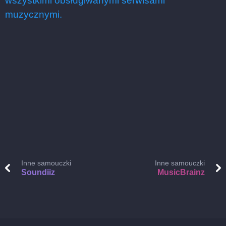
wszystkimi obsługiwanymi serwisami
muzycznymi.
Inne samouczki
Inne samouczki
Soundiiz
MusicBrainz