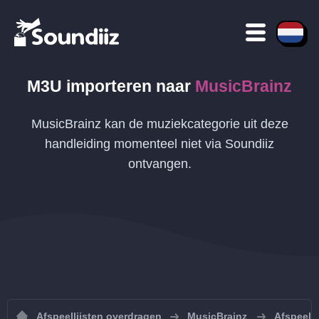
M3U
importeren naar
MusicBrainz
MusicBrainz kan de muziekcategorie uit deze
handleiding momenteel niet via Soundiiz
ontvangen.
Afspeellijsten overdragen
MusicBrainz
Afspeelli