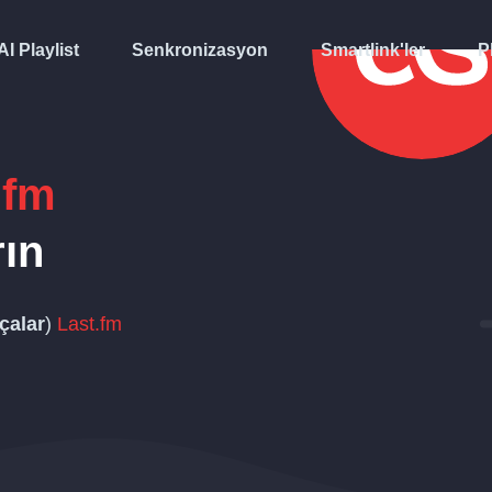
AI Playlist
Senkronizasyon
Smartlink'ler
P
.fm
rın
çalar
)
Last.fm