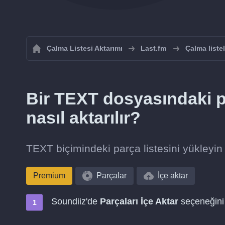
Çalma Listesi Aktarımı
Last.fm
Çalma liste
Bir TEXT dosyasındaki p
nasıl aktarılır?
TEXT biçimindeki parça listesini yükleyin 
Premium
Parçalar
İçe aktar
Soundiiz'de
Parçaları İçe Aktar
seçeneğini 