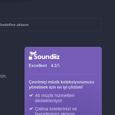
hedefine aktarın
Excellent
4.3
/5
in.
Çevrimiçi müzik koleksiyonunuzu
yönetmek için en iyi çözüm!
46 müzik hizmetleri
destekleniyor
Çalma listelerinizi ve
favorilerinizi aktarın