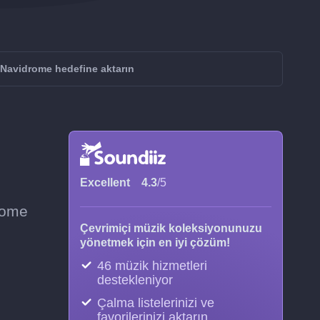
Navidrome hedefine aktarın
Excellent
4.3
/5
drome
Çevrimiçi müzik koleksiyonunuzu
yönetmek için en iyi çözüm!
46 müzik hizmetleri
destekleniyor
Çalma listelerinizi ve
favorilerinizi aktarın