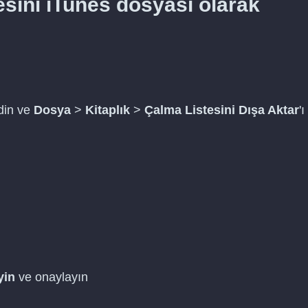
tesini iTunes dosyası olarak
idin ve
Dosya
>
Kitaplık
>
Çalma Listesini Dışa Aktar
'ı
n
yin
ve onaylayın