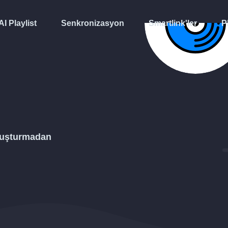
AI Playlist
Senkronizasyon
Smartlink'ler
P
luşturmadan