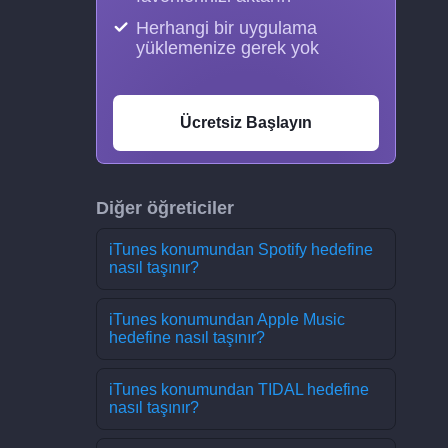
Herhangi bir uygulama
yüklemenize gerek yok
Ücretsiz Başlayın
Diğer öğreticiler
iTunes konumundan Spotify hedefine
nasıl taşınır?
iTunes konumundan Apple Music
hedefine nasıl taşınır?
iTunes konumundan TIDAL hedefine
nasıl taşınır?