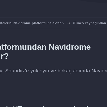
stelerini Navidrome platformuna aktarın
iTunes kaynağından 
platformundan Navidrome
ır?
yayı Soundiiz'e yükleyin ve birkaç adımda Navi