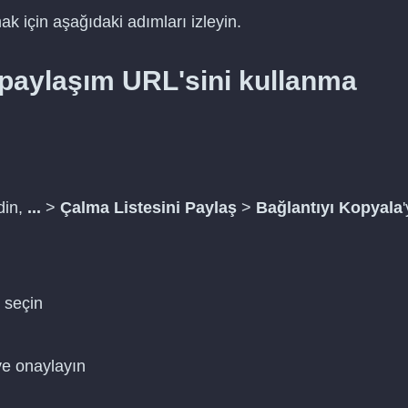
k için aşağıdaki adımları izleyin.
 paylaşım URL'sini kullanma
din,
...
>
Çalma Listesini Paylaş
>
Bağlantıyı Kopyala
'
i seçin
ve onaylayın