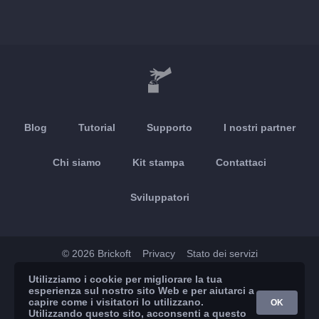
Blog
Tutorial
Supporto
I nostri partner
Chi siamo
Kit stampa
Contattaci
Sviluppatori
© 2026 Brickoft
Privacy
Stato dei servizi
Utilizziamo i cookie per migliorare la tua
App Store
Google Play
esperienza sul nostro sito Web e per aiutarci a
capire come i visitatori lo utilizzano.
OK
Utilizzando questo sito, acconsenti a questo