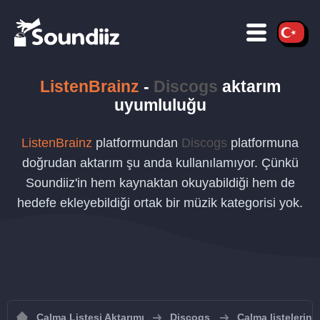
ListenBrainz
-
Discogs
aktarım
uyumluluğu
ListenBrainz
platformundan
Discogs
platformuna
doğrudan aktarım şu anda kullanılamıyor. Çünkü
Soundiiz'in hem kaynaktan okuyabildiği hem de
hedefe ekleyebildiği ortak bir müzik kategorisi yok.
Çalma Listesi Aktarımı
Discogs
Çalma listelerini