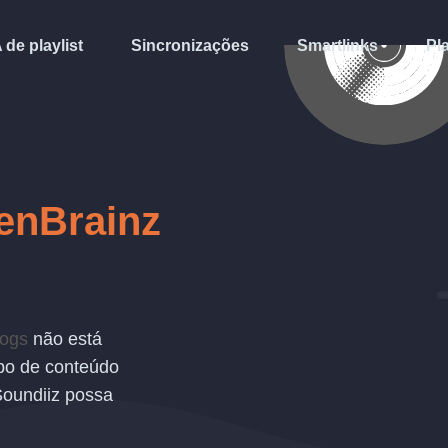
A de playlist
Sincronizações
Smartlinks
Pl
tenBrainz
cogs
não está
po de conteúdo
Soundiiz possa